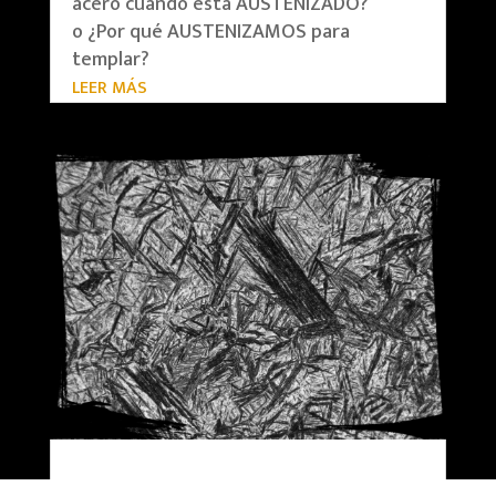
acero cuando está AUSTENIZADO?
o ¿Por qué AUSTENIZAMOS para
templar?
LEER MÁS
MARTENSITA