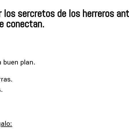
los sercretos de los herreros ant
e conectan.
n buen plan.
rras.
.
galo: